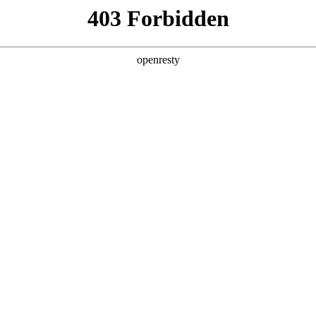
人生就是博汽车全球化
研发
生产
销售
亚洲
丹 科威特 黎巴嫩 孟加拉国 马来西亚 尼泊尔 卡塔尔 沙特阿拉伯 叙利亚 泰
欧洲